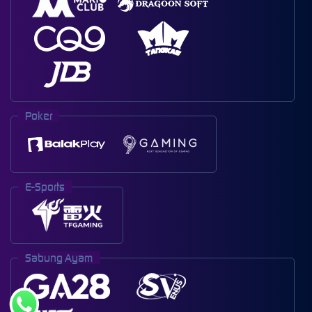
Poker
E-Sports
Sabung Ayam