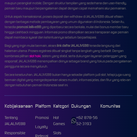
maupun perangkat mobile. Dengan struktur tampilan yang sederhana dan user-friendly,
pemain baru maupun berpengalaman dapat dengan cepat memahami alur permainan.
Untuk aspek transaksional, proses deposit dan withdraw di JALALIVE88 dibuat efisien
dengan berbagai metode pembayaran yang umum digunakan di Indonesia. Selain itu,
tersedia
promosi Jallive88
yang diperbarui secara berkala, mulai dari bonus member baru
hingga cashback mingguan. Informasi promo ditampilkan secara transparan agar pemain
dapat membaca syarat dan ketentuannya sebelum berpartisipasi.
Bagi yang ingin mulai bermain, akses
link daftar JALALIVE88
tersedia langsung dari
halaman utama. Proses registrasi dibuat singkat tanpa langkah yang berbelit. Dengan
kombinasi pilihan
slot hoki
, sistem yang stabil, serta dukungan layanan pelanggan yang
responsif, JALALIVE88 menempatkan dirinya sebagai brand yang fokus pada pengalaman
pengguna secara menyeluruh.
Secara keseluruhan, JALALIVE88 bukan hanya sekadar platform judi slot, tetapi juga ruang
bermain digital yang mengedepankan akses mudah, informasi jelas, dan fitur yang relevan
dengan kebutuhan pemain Indonesia saat ini.
Kebijaksanaan
Platform
Kategori
Dukungan
Komunitas
Tentang
Promosi
Hot
+62 878-56
JALALIVE88
Games
52-3193
Loyalty
Responsible
Slots
Referral