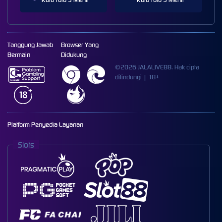
Tanggung Jawab
Browser Yang
Bermain
Didukung
©2026 JALALIVE88. Hak cipta
dilindungi | 18+
Platform Penyedia Layanan
Slots