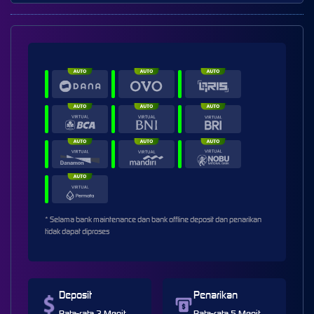
* Selama bank maintenance dan bank offline deposit dan penarikan
tidak dapat diproses
Deposit
Penarikan
Rata-rata 3 Menit
Rata-rata 5 Menit