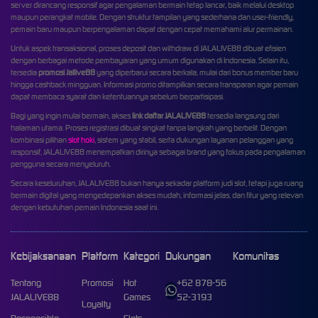
server dirancang responsif agar pengalaman bermain tetap lancar, baik melalui desktop
maupun perangkat mobile. Dengan struktur tampilan yang sederhana dan user-friendly,
pemain baru maupun berpengalaman dapat dengan cepat memahami alur permainan.
Untuk aspek transaksional, proses deposit dan withdraw di JALALIVE88 dibuat efisien
dengan berbagai metode pembayaran yang umum digunakan di Indonesia. Selain itu,
tersedia
promosi Jallive88
yang diperbarui secara berkala, mulai dari bonus member baru
hingga cashback mingguan. Informasi promo ditampilkan secara transparan agar pemain
dapat membaca syarat dan ketentuannya sebelum berpartisipasi.
Bagi yang ingin mulai bermain, akses
link daftar JALALIVE88
tersedia langsung dari
halaman utama. Proses registrasi dibuat singkat tanpa langkah yang berbelit. Dengan
kombinasi pilihan
slot hoki
, sistem yang stabil, serta dukungan layanan pelanggan yang
responsif, JALALIVE88 menempatkan dirinya sebagai brand yang fokus pada pengalaman
pengguna secara menyeluruh.
Secara keseluruhan, JALALIVE88 bukan hanya sekadar platform judi slot, tetapi juga ruang
bermain digital yang mengedepankan akses mudah, informasi jelas, dan fitur yang relevan
dengan kebutuhan pemain Indonesia saat ini.
Kebijaksanaan
Platform
Kategori
Dukungan
Komunitas
Tentang
Promosi
Hot
+62 878-56
JALALIVE88
Games
52-3193
Loyalty