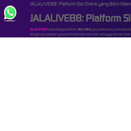
JALALIVE88: Platform Slot Online yang Bikin Main 
JALALIVE88: Platform Sl
JALALIVE88
hadir sebagai platform
slot online
yang dirancang untuk pemain
dengan pendekatan yang lebih stabil dan informatif, sehingga pemain tidak
Bagi pencari
slot gacor
, JALALIVE88 menyediakan berbagai pilihan permaina
gacor gampang menang
sering dicari karena pemain ingin peluang yang 
masing-masing.
Dari sisi akses, tersedia
link alternatif JALALIVE88
yang memastikan pemain tet
melalui desktop maupun perangkat mobile. Dengan struktur tampilan yan
Untuk aspek transaksional, proses deposit dan withdraw di JALALIVE88 dib
member baru hingga cashback mingguan. Informasi promo ditampilkan seca
Bagi yang ingin mulai bermain, akses
link daftar JALALIVE88
tersedia langsu
pelanggan yang responsif, JALALIVE88 menempatkan dirinya sebagai bra
Secara keseluruhan, JALALIVE88 bukan hanya sekadar platform judi slot, te
Kebijaksanaan
Platform
Tentang JALALIVE88
Promosi