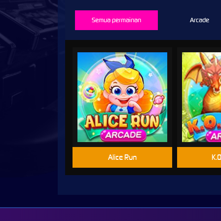
Semua permainan
Arcade
Alice Run
K.O