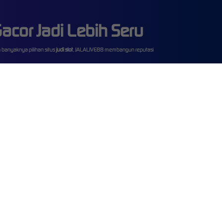
Gacor Jadi Lebih Seru
banyaknya pilihan situs
judi slot
, JALALIVE88 membangun reputasi
antu pemain menentukan game yang sesuai preferensi mereka. Istilah
slot
an game dengan performa stabil dan volatilitas yang sesuai gaya bermain
em server dirancang responsif agar pengalaman bermain tetap lancar, baik
 alur permainan.
ersedia
promosi Jallive88
yang diperbarui secara berkala, mulai dari bonus
inasi pilihan
slot hoki
, sistem yang stabil, serta dukungan layanan
 relevan dengan kebutuhan pemain Indonesia saat ini.
n
Komunitas
78-5652-3193