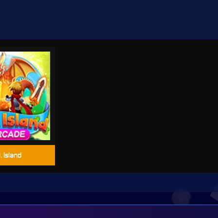
. Island