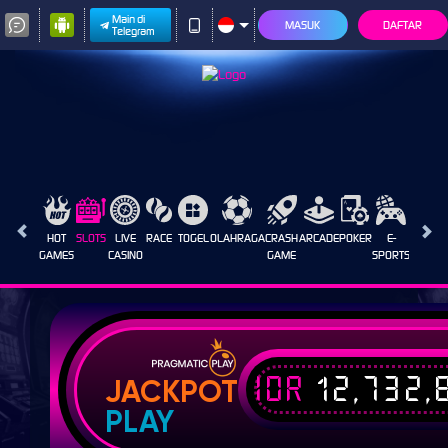
Main di
MASUK
DAFTAR
Telegram
HOT
SLOTS
LIVE
RACE
TOGEL
OLAHRAGA
CRASH
ARCADE
POKER
E-
SABUN
GAMES
CASINO
GAME
SPORTS
AYAM
IDR
12,732,
JACKPOT
PLAY