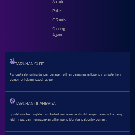
Arcade
Poker
E-Sports
Sabung
Ayam
TARUHAN SLOT
Penyedia slot online dengan beragam pilihan game menarik yang memudahkan
pemain untuk mencapai jackpot
TARUHAN OLAHRAGA
Sportsbook Gaming Platform Terbaik menawarkan lebih banyak game, odds yang
lebih tinggi, dan menyediakan pilihan yang lebih banyak untuk pemain.