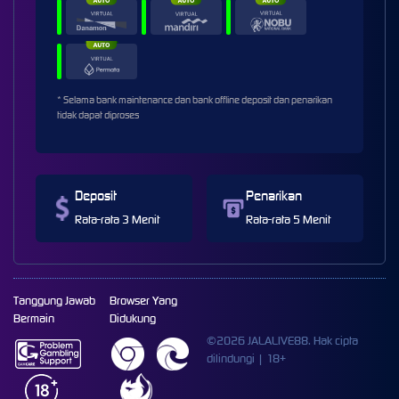
* Selama bank maintenance dan bank offline deposit dan penarikan
tidak dapat diproses
Deposit
Penarikan
Rata-rata 3 Menit
Rata-rata 5 Menit
Tanggung Jawab
Browser Yang
Bermain
Didukung
©2026 JALALIVE88. Hak cipta
dilindungi | 18+