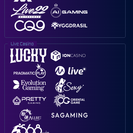
Live Casino