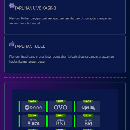
TARUHAN LIVE KASINO
Platform Pilihan bagi perusahaan-perusahaan terbaik di dunia, dengan pilihan
variasi game terbanyak
TARUHAN TOGEL
Platform togel yang menarik dari perusahan terbaik di dunia yang menawarkan
hadiah kemenangan besar