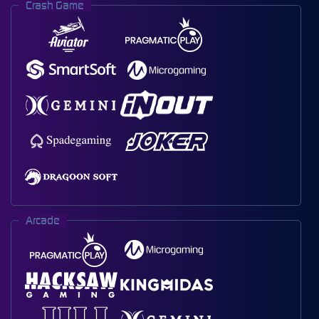
Crash Game
Arcade