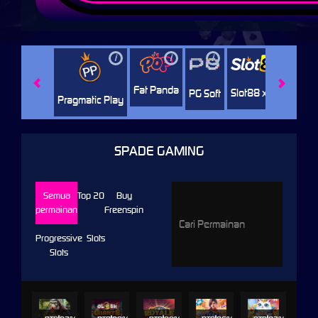
i
i
i
i
i
Facha
Fat Panda
Slot88 x PP
PG Soft
Pragmatic Play
SPADE GAMING
Semua
Top 20
Buy
permainan
Freenspin
Progressive
Slots
Slots