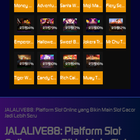
Money Mouse
Adventure Iceland
Santa Wild Drop
Moji Mania
Fiery Sevens Exclusive
RTP
94%
RTP
79%
RTP
87%
RTP
80%
RTP
82%
Emperor Gate
Halloween Vacation
Sweet Bakery
Jokers Treasure
Mr Chu Tycoon
RTP
81%
RTP
80%
RTP
94%
RTP
86%
Tiger Warrior
Candy Candy
Rich Caishen
Muay Thai Fighter
JALALIVE88: Platform Slot Online yang Bikin Main Slot Gacor
Jadi Lebih Seru
JALALIVE88: Platform Slot