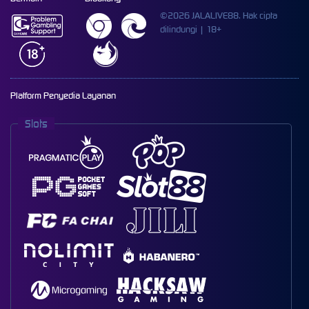
©2026 JALALIVE88. Hak cipta
dilindungi | 18+
Platform Penyedia Layanan
Slots