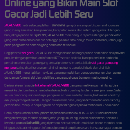
Online yang Bikin Main Slot
Gacor Jadi Lebih Seru
JALALIVE88
hadir sebagai platform
slot online
yang dirancang untuk pemain Indonesia
yang mengutamakan kenyamanan, kecepatan akses, dan sistem yang jelas. Di tengah
banyaknya pilihan situs
judi slot
, JALALIVE88 membangun reputasi dengan pendekatan
yang lebih stabil dan informatif, sehingga pemain tidak hanya fokus pada hasil, tetapi juga
pada pengalaman bermain yang aman dan terkontrol.
Bagi pencari
slot gacor
, JALALIVE88 menyediakan berbagai pilihan permainan dari provider
populer dengan pembaruan informasi RTP secara berkala. Transparansi ini membantu
pemain menentukan game yang sesuai preferensi mereka. Istilah
slot gacor gampang
menang
sering dicari karena pemain ingin peluang yang lebih baik, dan di sinilah
JALALIVE88 menghadirkan navigasi yang memudahkan pengguna menemukan game
dengan performa stabil dan volatilitas yang sesuai gaya bermain masing-masing.
Dari sisi akses, tersedia
link alternatif JALALIVE88
yang memastikan pemain tetap bisa
masuk ke platform tanpa hambatan teknis. Hal ini penting, terutama saat jam ramai. Sistem
server dirancang responsif agar pengalaman bermain tetap lancar, baik melalui desktop
maupun perangkat mobile. Dengan struktur tampilan yang sederhana dan user-friendly,
pemain baru maupun berpengalaman dapat dengan cepat memahami alur permainan.
Untuk aspek transaksional, proses deposit dan withdraw di JALALIVE88 dibuat efisien
dengan berbagai metode pembayaran yang umum digunakan di Indonesia. Selain itu,
tersedia
promosi Jallive88
yang diperbarui secara berkala, mulai dari bonus member baru
hingga cashback mingguan. Informasi promo ditampilkan secara transparan agar pemain