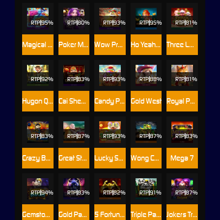
RTP
95%
RTP
80%
RTP
93%
RTP
95%
RTP
81%
Magical Lamp
Poker Maxways
Wow Prosperity
Ho Yeah Monkey
Three Lucky Stars
RTP
92%
RTP
83%
RTP
93%
RTP
88%
RTP
81%
Hugon Quest
Cai Shen 888
Candy Pop
Gold West
Royal Paws Maxways
RTP
83%
RTP
87%
RTP
93%
RTP
87%
RTP
83%
Crazy Bomber
Great Stars
Lucky Snake Wheel
Wong Choy
Mega 7
RTP
94%
RTP
83%
RTP
82%
RTP
91%
RTP
87%
Gemstone Rush
Gold Panther
5 Fortune SA
Triple Panda
Jokers Treasure Exclusive