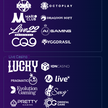
Live Casino