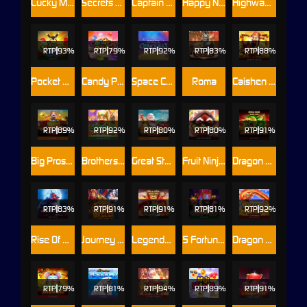
Lucky Meow
Secrets of Anubis
Captain Golds Fortune
Happy Neko
Highway Fortune
RTP
93%
RTP
79%
RTP
92%
RTP
83%
RTP
88%
Pocket Mon Go
Candy Pop 2
Space Conquest
Roma
Caishen Deluxe Maxways
RTP
89%
RTP
92%
RTP
80%
RTP
80%
RTP
91%
Big Prosperity SA
Brothers Kingdom 2
Great Stars SA
Fruit Ninja Fury
Dragon Empire
RTP
83%
RTP
91%
RTP
91%
RTP
81%
RTP
92%
Rise Of Werewolves
Journey to the Wild
Legendary Beasts Saga
5 Fortune Dragons
Dragon Wish
RTP
79%
RTP
81%
RTP
94%
RTP
89%
RTP
91%