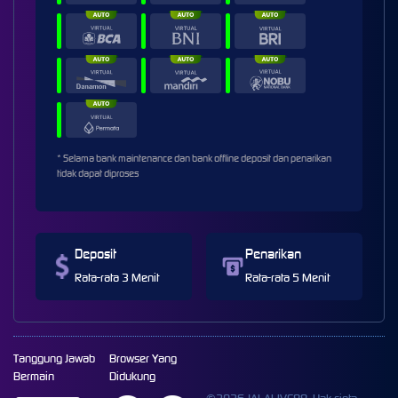
* Selama bank maintenance dan bank offline deposit dan penarikan
tidak dapat diproses
Deposit
Penarikan
Rata-rata 3 Menit
Rata-rata 5 Menit
Tanggung Jawab
Browser Yang
Bermain
Didukung