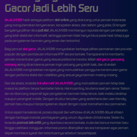
Gacor Jadi Lebih Seru
JALALIVE88
hadir sebagai platform
slot online
yang dirancang untuk pemain Indonesia
yang mengutamakan kenyamanan, kecepatan akses, dan sistem yang jelas. Di tengah
banyaknya pilihan situs
judi slot
, JALALIVE88 membangun reputasi dengan pendekatan
yang lebih stabil dan informatif, sehingga pemain tidak hanya fokus pada hasil, tetapi juga
pada pengalaman bermain yang aman dan terkontrol.
Bagi pencari
slot gacor
, JALALIVE88 menyediakan berbagai pilihan permainan dari provider
populer dengan pembaruan informasi RTP secara berkala. Transparansi ini membantu
pemain menentukan game yang sesuai preferensi mereka. Istilah
slot gacor gampang
menang
sering dicari karena pemain ingin peluang yang lebih baik, dan di sinilah
JALALIVE88 menghadirkan navigasi yang memudahkan pengguna menemukan game
dengan performa stabil dan volatilitas yang sesuai gaya bermain masing-masing.
Dari sisi akses, tersedia
link alternatif JALALIVE88
yang memastikan pemain tetap bisa
masuk ke platform tanpa hambatan teknis. Hal ini penting, terutama saat jam ramai. Sistem
server dirancang responsif agar pengalaman bermain tetap lancar, baik melalui desktop
maupun perangkat mobile. Dengan struktur tampilan yang sederhana dan user-friendly,
pemain baru maupun berpengalaman dapat dengan cepat memahami alur permainan.
Untuk aspek transaksional, proses deposit dan withdraw di JALALIVE88 dibuat efisien
dengan berbagai metode pembayaran yang umum digunakan di Indonesia. Selain itu,
tersedia
promosi Jallive88
yang diperbarui secara berkala, mulai dari bonus member baru
hingga cashback mingguan. Informasi promo ditampilkan secara transparan agar pemain
dapat membaca syarat dan ketentuannya sebelum berpartisipasi.