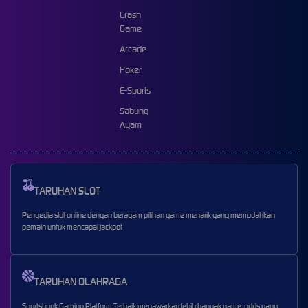
Crash
Game
Arcade
Poker
E-Sports
Sabung
Ayam
TARUHAN SLOT
Penyedia slot online dengan beragam pilihan game menarik yang memudahkan
pemain untuk mencapai jackpot
TARUHAN OLAHRAGA
Sportsbook Gaming Platform Terbaik menawarkan lebih banyak game, odds yang