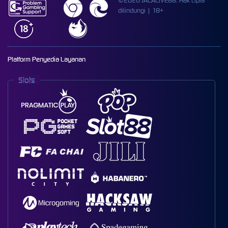
©2026 JALALIVE88. Hak cipta
dilindungi | 18+
Platform Penyedia Layanan
Slots