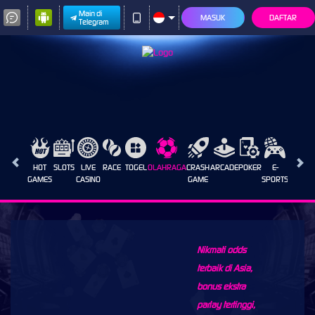
Main di
MASUK
DAFTAR
Telegram
HOT
SLOTS
LIVE
RACE
TOGEL
OLAHRAGA
CRASH
ARCADE
POKER
E-
SABUN
GAMES
CASINO
GAME
SPORTS
AYAM
Nikmati odds
terbaik di Asia,
bonus ekstra
parlay tertinggi,