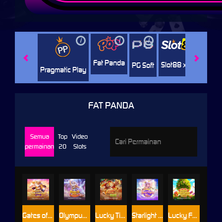
i
i
i
i
i
Facha
Fat Panda
Slot88 x PP
PG Soft
Pragmatic Play
FAT PANDA
Semua
Top
Video
permainan
20
Slots
Gates of Olympus POP
Olympus Wins
Lucky Tiger 1000
Starlight Wins
Lucky Fortune Tree